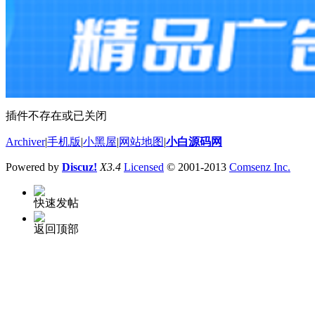
插件不存在或已关闭
Archiver
|
手机版
|
小黑屋
|
网站地图
|
小白源码网
Powered by
Discuz!
X3.4
Licensed
© 2001-2013
Comsenz Inc.
快速发帖
返回顶部