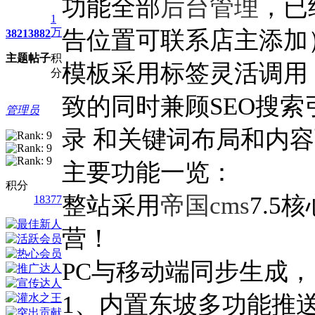
功能全部
后台管理
，已
1
万
告位置可联系店主添加
3821
3882
主题
帖子
积
模板采用标签灵活调用
分
致的同时兼顾SEO搜
管理员
录 和关键词布局和内
主要功能一览：
积分
整站采用
帝国cms
7.
18377
营！
PC与移动端同步生成
1、内置东坡多功能推