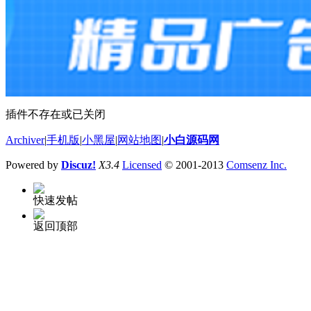
插件不存在或已关闭
Archiver
|
手机版
|
小黑屋
|
网站地图
|
小白源码网
Powered by
Discuz!
X3.4
Licensed
© 2001-2013
Comsenz Inc.
快速发帖
返回顶部