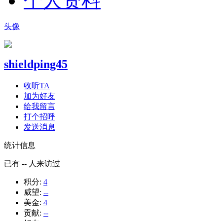
个人资料
头像
shieldping45
收听TA
加为好友
给我留言
打个招呼
发送消息
统计信息
已有
--
人来访过
积分:
4
威望:
--
美金:
4
贡献:
--