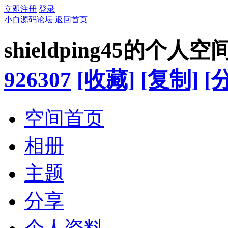
立即注册
登录
小白源码论坛
返回首页
shieldping45的个人空
926307
[收藏]
[复制]
[
空间首页
相册
主题
分享