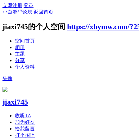
立即注册
登录
小白源码论坛
返回首页
jiaxi745的个人空间
https://xbymw.com/?2
空间首页
相册
主题
分享
个人资料
头像
jiaxi745
收听TA
加为好友
给我留言
打个招呼