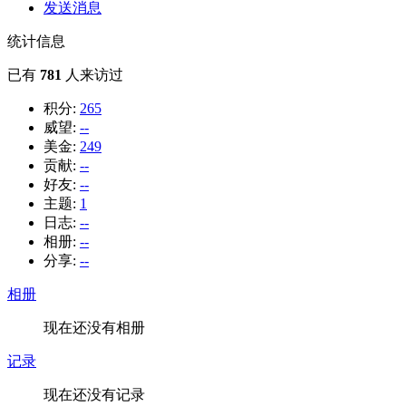
发送消息
统计信息
已有
781
人来访过
积分:
265
威望:
--
美金:
249
贡献:
--
好友:
--
主题:
1
日志:
--
相册:
--
分享:
--
相册
现在还没有相册
记录
现在还没有记录