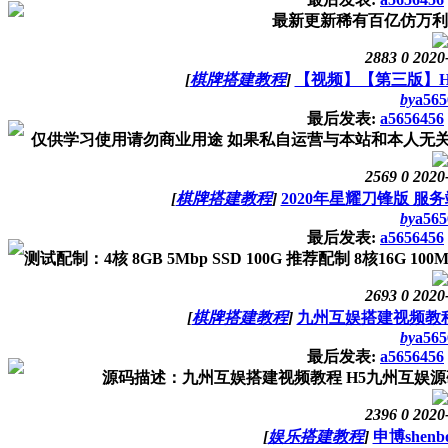
最新更新稀有百亿仿万利
2883
0
2020
[
棋牌搭建教程
]
【视频】【第三版】H
by
a565
最后发表:
a5656456
仅供学习使用请勿商业用途 如果私自运营与本站和本人无关测试配制：4核
2569
0
2020
[
棋牌搭建教程
]
2020年星耀刀锋版 
by
a565
最后发表:
a5656456
测试配制：4核 8GB 5Mbp SSD 100G 推荐配制 8核16G 100
2693
0
2020
[
棋牌搭建教程
]
九州互娱搭建视频教程
by
a565
最后发表:
a5656456
源码描述：九州互娱搭建视频教程 H5九州互娱源
2396
0
2020
[
娱乐搭建教程
]
申博she