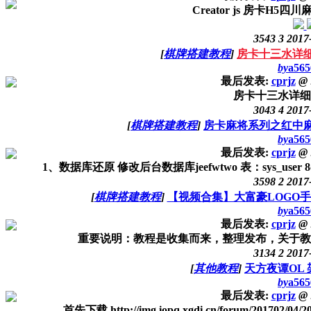
Creator js 房卡H
3543
3
2017
[
棋牌搭建教程
]
房卡十三水详
by
a565
最后发表:
cprjz
@
房卡十三水详细
3043
4
2017
[
棋牌搭建教程
]
房卡麻将系列之红中
by
a565
最后发表:
cprjz
@
1、数据库还原 修改后台数据库jeefwtwo 表：sys_user 8d969eef6
3598
2
2017
[
棋牌搭建教程
]
【视频合集】大富豪LOGO手
by
a565
最后发表:
cprjz
@
重要说明：教程是收集而来，整理发布，关于教
3134
2
2017
[
其他教程
]
天方夜谭OL
by
a565
最后发表:
cprjz
@
首先下载 http://img.iopq.xgdi.cn/forum/201702/04/200