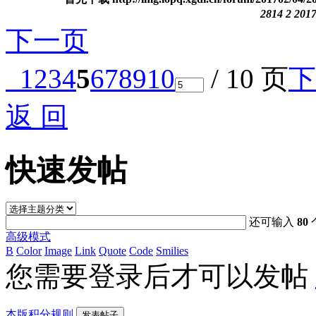
2814
2
2017
下一页
1
2
3
4
5
6
7
8
9
10
/ 10 页
下
返 回
快速发帖
还可输入
80
高级模式
B
Color
Image
Link
Quote
Code
Smilies
您需要登录后才可以发帖
本版积分规则
发表帖子