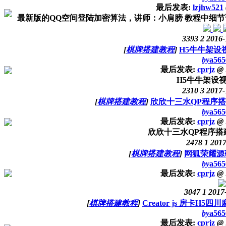
最后发表:
lzjhw521
最新版的QQ空间登陆加密算法，讲师：小肩膀 教程中细节讲
3393
2
2016-
[
棋牌搭建教程
]
H5牛牛架设
by
a565
最后发表:
cprjz
@
H5牛牛架设
2310
3
2017-
[
棋牌搭建教程
]
欣欣十三水QP程序
by
a565
最后发表:
cprjz
@
欣欣十三水QP程序搭
2478
1
2017
[
棋牌搭建教程
]
网狐荣耀源
by
a565
最后发表:
cprjz
@
3047
1
2017
[
棋牌搭建教程
]
Creator js 房卡H
by
a565
最后发表:
cprjz
@