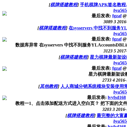
[
棋牌搭建教程
]
手机棋牌APK签名教程
by
a565
最后发表:
fgzaf
@
3089
3
2016
[
棋牌搭建教程
]
在sysservers 中找不到服务Y
by
a565
最后发表:
fgzaf
@
数据库异常 在sysservers 中找不到服务YLAccountsDBLinkhttp://
3123
5
2017
[
棋牌搭建教程
]
星力棋牌最新架设
by
a565
最后发表:
fgzaf
@
星力棋牌最新架设
2733
4
2016-
[
其他教程
]
人人商城分销系统模块安装使用
by
a565
最后发表:
lvyfsd168
教程一1、点击添加配送方式进入空白页？ 把下面的文件覆盖到addon
3203
3
2016-
[
棋牌搭建教程
]
最完整的大富
by
a565
最后发表:
lvyfsd168