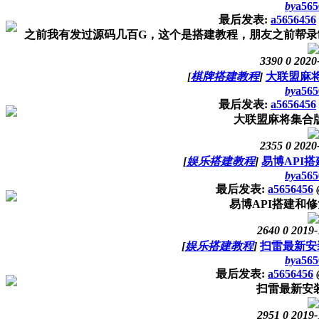
by
a565
最后发表:
a5656456
之前我有发过源码几百G，这个是搭建教程，朋友之前帮录制
3390
0
2020
[
棋牌搭建教程
]
大联盟麻
by
a565
最后发表:
a5656456
大联盟麻将集合
2355
0
2020
[
娱乐搭建教程
]
易博API
by
a565
最后发表:
a5656456
易博API搭建和
2640
0
2019-
[
娱乐搭建教程
]
扫雷最新安
by
a565
最后发表:
a5656456
扫雷最新安
2951
0
2019-