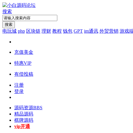
搜索
搜索
电玩城
php
区块链
理财
教程
钱包
GPT
im通讯
外贸营销
游戏
充值美金
特惠VIP
有偿投稿
注册
登录
源码资源
BBS
精品源码
棋牌源码
vip开通