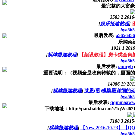
最完整的大富豪
3583
2
2016
[
娱乐搭建教程
]
by
a565
最后发表:
a5656456
乐购架
1921
1
2019
[
棋牌搭建教程
]
【架设教程】房卡类全集
by
a565
最后发表:
iamrgb
重要说明：（视频全是收集转载的，里面的
14086
19
201
[
棋牌搭建教程
]
莱恩(蒽)棋牌最详细的
by
a565
最后发表:
qqmmaaww
下载地址：http://pan.baidu.com/s/1qWsl6
7188
3
2015
[
棋牌搭建教程
]
【New 2016-10-23
by
a565