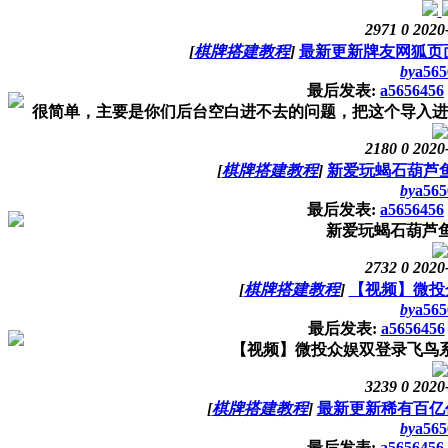
2971
0
2020
[
棋牌搭建教程
]
最新更新牌友网狐页面
by
a565
最后发表:
a5656456
很简单，主要是你们后台空白进不去的问题，把这个导入进去
2180
0
2020
[
棋牌搭建教程
]
新爱玩蝎石葫芦鱼
by
a565
最后发表:
a5656456
新爱玩蝎石葫芦鱼
2732
0
2020
[
棋牌搭建教程
]
【视频】微投
by
a565
最后发表:
a5656456
【视频】微投众娱双登录飞鸟系
3239
0
2020
[
棋牌搭建教程
]
最新更新稀有百亿
by
a565
最后发表:
a5656456