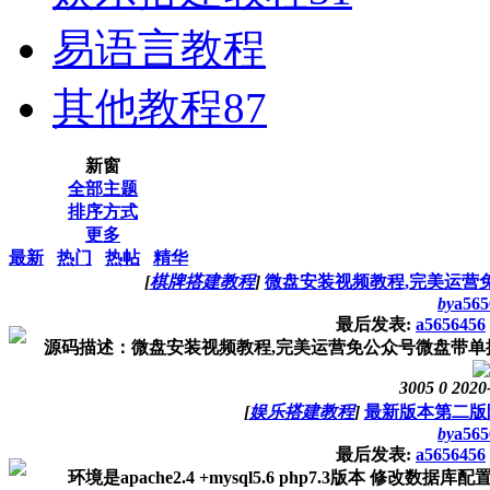
易语言教程
其他教程
87
新窗
全部主题
排序方式
更多
最新
热门
热帖
精华
[
棋牌搭建教程
]
微盘安装视频教程,完美运营
by
a565
最后发表:
a5656456
源码描述：微盘安装视频教程,完美运营免公众号微盘带单控+完整数据
3005
0
2020
[
娱乐搭建教程
]
最新版本第二版
by
a565
最后发表:
a5656456
环境是apache2.4 +mysql5.6 php7.3版本 修改数据库配置