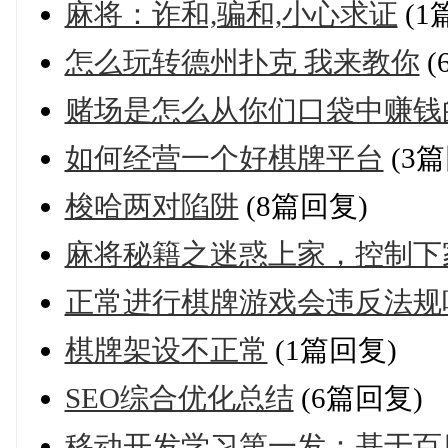
麻将：诈和,骗和,小心求证
(1
怎么玩转德州扑克 我来教你
(
赌场是怎么从你们口袋中赚钱
如何经营一个好棋牌平台
(3篇
梭哈两对陷阱
(8篇回复)
麻将秘籍之迷惑上家，控制下
正常进行棋牌游戏会违反法规
棋牌架设不正常
(1篇回复)
SEO综合优化总结
(6篇回复)
移动开发学习第一发：基于百