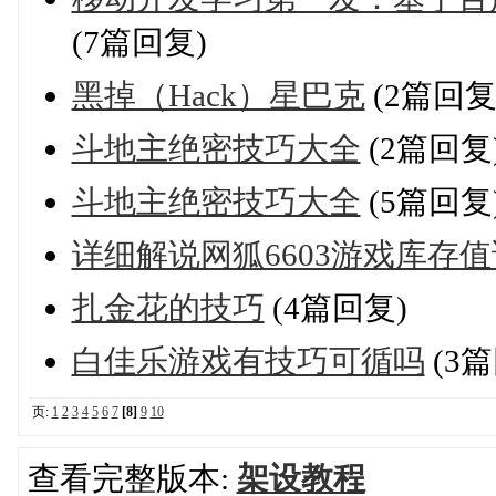
(7篇回复)
黑掉（Hack）星巴克
(2篇回复
斗地主绝密技巧大全
(2篇回复
斗地主绝密技巧大全
(5篇回复
详细解说网狐6603游戏库存
扎金花的技巧
(4篇回复)
白佳乐游戏有技巧可循吗
(3篇
页:
1
2
3
4
5
6
7
[8]
9
10
查看完整版本:
架设教程