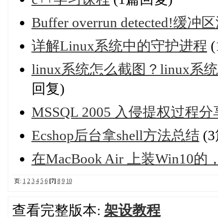
Buffer overrun detect
详解Linux系统中的守护进程
(
linux系统怎么截图？lin
回复)
MSSQL 2005 入侵提权过程分
Ecshop后台拿shell方法总结
(
在MacBook Air 上装Win
页:
1
2
3
4
5
6
[7]
8
9
10
查看完整版本:
架设教程