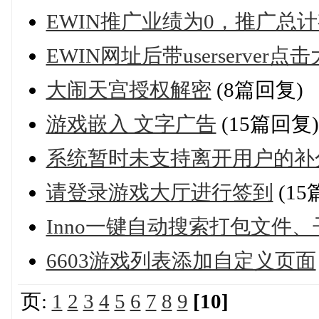
EWIN推广业绩为0，推广总
EWIN网址后带userserve
大闹天宫授权解密
(8篇回复)
游戏嵌入 文字广告
(15篇回复)
系统暂时未支持离开用户的补
请登录游戏大厅进行签到
(15
Inno一键自动搜索打包文件
6603游戏列表添加自定义页面
页:
1
2
3
4
5
6
7
8
9
[10]