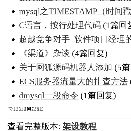
mysql之TIMESTAMP（时
C语言，按行处理代码
(1篇回
超越竞争对手_软件项目经理的
《渠道》杂谈
(4篇回复)
关于网狐源码机器人添加
(5篇
ECS服务器流量大的排查方法
dmysql一段命令
(1篇回复)
页:
1
2
3
4
5
[6]
7
8
9
10
查看完整版本:
架设教程