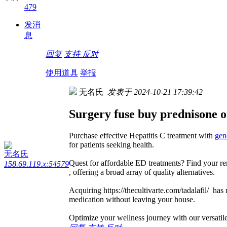
479
发消
息
回复
支持
反对
使用道具
举报
无名氏
发表于 2024-10-21 17:39:42
Surgery fuse buy prednisone o
Purchase effective Hepatitis C treatment with
gen
for patients seeking health.
无名氏
Quest for affordable ED treatments? Find your re
158.69.119.x:54579
, offering a broad array of quality alternatives.
Acquiring https://thecultivarte.com/tadalafil/ ha
medication without leaving your house.
Optimize your wellness journey with our versatil