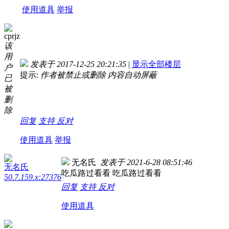
使用道具
举报
cprjz
该
用
发表于 2017-12-25 20:21:35
|
显示全部楼层
户
提示:
作者被禁止或删除 内容自动屏蔽
已
被
删
除
回复
支持
反对
使用道具
举报
无名氏
发表于 2021-6-28 08:51:46
无名氏
吃瓜路过看看 吃瓜路过看看
50.7.159.x:27376
回复
支持
反对
使用道具