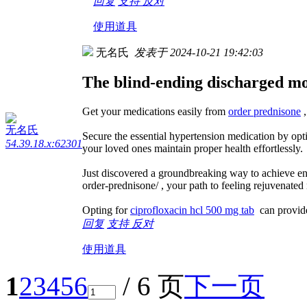
回复
支持
反对
使用道具
无名氏
发表于 2024-10-21 19:42:03
The blind-ending discharged mo
Get your medications easily from
order prednisone
,
无名氏
Secure the essential hypertension medication by op
54.39.18.x:62301
your loved ones maintain proper health effortlessly.
Just discovered a groundbreaking way to achieve en
order-prednisone/ , your path to feeling rejuvenated
Opting for
ciprofloxacin hcl 500 mg tab
can provide 
回复
支持
反对
使用道具
1
2
3
4
5
6
/ 6 页
下一页