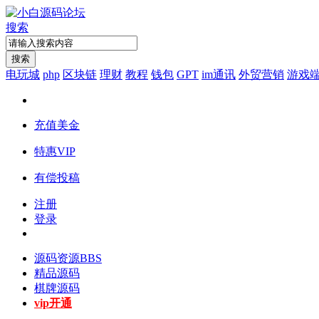
搜索
搜索
电玩城
php
区块链
理财
教程
钱包
GPT
im通讯
外贸营销
游戏
充值美金
特惠VIP
有偿投稿
注册
登录
源码资源
BBS
精品源码
棋牌源码
vip开通