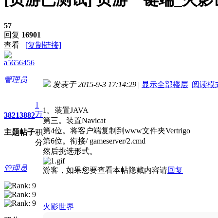
57
回复
16901
查看
[复制链接]
a5656456
管理员
发表于 2015-9-3 17:14:29
|
显示全部楼层
|
阅读模
进入图片模式
1
1。装置JAVA
万
3821
3882
第三。装置Navicat
第4位。将客户端复制到www文件夹Vertrigo
主题
帖子
积
第6位。衔接/ gameserver/2.cmd
分
然后挑选形式。
管理员
游客，如果您要查看本帖隐藏内容请
回复
火影世界