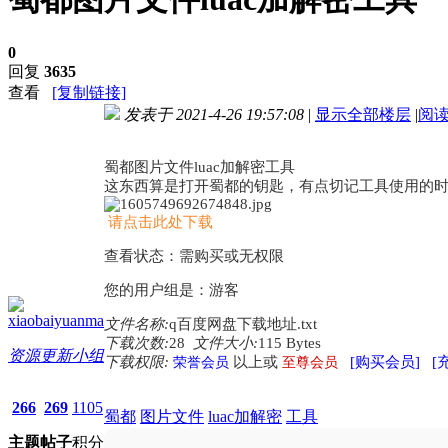
0
回复
3635
查看
[复制链接]
发表于 2021-4-26 19:57:08
|
显示全部楼层
|
阅
进入图片模式
蜀都图片文件luac加解密工具
这东西算是打开蜀都的钥匙，有点切记工具使用的
请点击此处下载
查看状态：需购买或无权限
您的用户组是：游客
xiaobaiyuanma
文件名称:
q百度网盘下载地址.txt
下载次数:
28
文件大小:
115 Bytes
资源更新小组
下载权限:
以上或
[购买会员]
[
荣誉会员
至尊会员
266
269
1105
蜀都
图片文件
luac加解密
工具
主题
帖子
积分