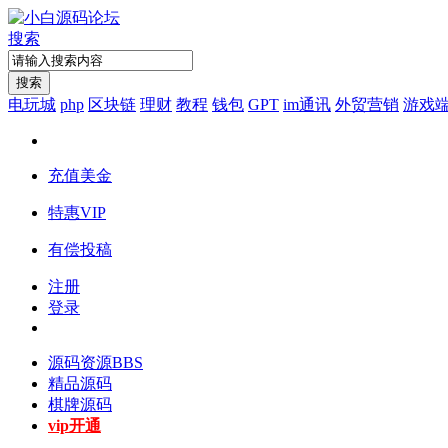
搜索
搜索
电玩城
php
区块链
理财
教程
钱包
GPT
im通讯
外贸营销
游戏
充值美金
特惠VIP
有偿投稿
注册
登录
源码资源
BBS
精品源码
棋牌源码
vip开通