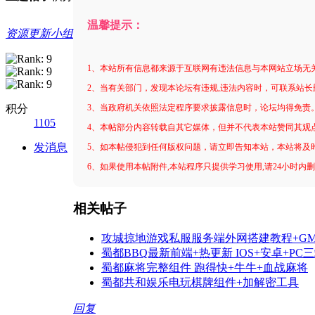
温馨提示：
资源更新小组
1、本站所有信息都来源于互联网有违法信息与本网站立场无
2、当有关部门，发现本论坛有违规,违法内容时，可联系站长
积分
3、当政府机关依照法定程序要求披露信息时，论坛均得免责
1105
4、本帖部分内容转载自其它媒体，但并不代表本站赞同其观
发消息
5、如本帖侵犯到任何版权问题，请立即告知本站，本站将及
6、如果使用本帖附件,本站程序只提供学习使用,请24小时内
相关帖子
攻城掠地游戏私服服务端外网搭建教程+G
蜀都BBQ最新前端+热更新 IOS+安卓+PC
蜀都麻将完整组件 跑得快+牛牛+血战麻将
蜀都共和娱乐电玩棋牌组件+加解密工具
回复