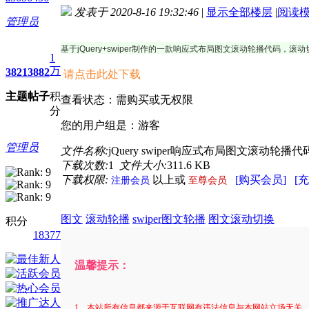
发表于 2020-8-16 19:32:46
|
显示全部楼层
|
阅读
管理员
进入图片模式
基于jQuery+swiper制作的一款响应式布局图文滚动轮播代码
1
万
3821
3882
请点击此处下载
主题
帖子
积
查看状态：需购买或无权限
分
您的用户组是：游客
管理员
文件名称:
jQuery swiper响应式布局图文滚动轮播代码
下载次数:
1
文件大小:
311.6 KB
下载权限:
以上或
[购买会员]
[
注册会员
至尊会员
图文
滚动轮播
swiper图文轮播
图文滚动切换
积分
18377
温馨提示：
1、本站所有信息都来源于互联网有违法信息与本网站立场无关