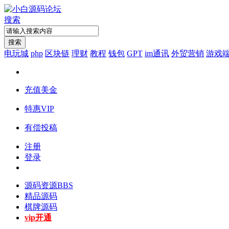
搜索
搜索
电玩城
php
区块链
理财
教程
钱包
GPT
im通讯
外贸营销
游戏
充值美金
特惠VIP
有偿投稿
注册
登录
源码资源
BBS
精品源码
棋牌源码
vip开通