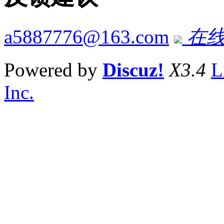
a5887776@163.com
在线
Powered by
Discuz!
X3.4
L
Inc.