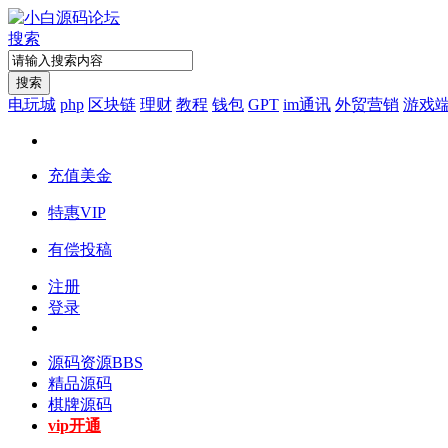
搜索
搜索
电玩城
php
区块链
理财
教程
钱包
GPT
im通讯
外贸营销
游戏
充值美金
特惠VIP
有偿投稿
注册
登录
源码资源
BBS
精品源码
棋牌源码
vip开通