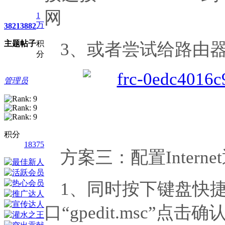
网
1
万
3821
3882
主题
帖子
积
3、或者尝试给路由
分
管理员
积分
18375
方案三：配置Interne
1、同时按下键盘快捷
口“gpedit.msc”