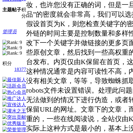
妆，也许您没有正确的词，但是一
主题
帖子
积
品”的密度就会非常高，我们可以
分
假设首页为K，则您检查关键字的
管理员
外链的时间主要是控制数量和多样
改下一个关键字并做链接的更多页面
些原创文章，然后找到一些高权重
台发布。内页仅由K保留在首页，
积分
18377
这种情况通常是内容可读性不高，
没有相关文章，等等，导致蜘蛛抓
robots文件未设置错误。处理此
无法做到的情况下进行伪造，或者
保留URL的网址。文章下的文章，
重的，一些在线阅读说，全站仪由
实际上这种方式是最小的，基本上