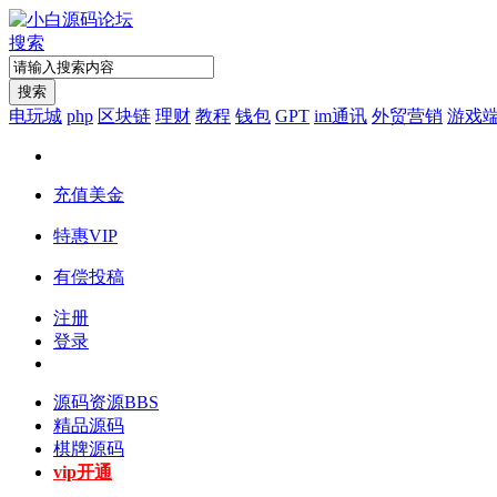
搜索
搜索
电玩城
php
区块链
理财
教程
钱包
GPT
im通讯
外贸营销
游戏
充值美金
特惠VIP
有偿投稿
注册
登录
源码资源
BBS
精品源码
棋牌源码
vip开通