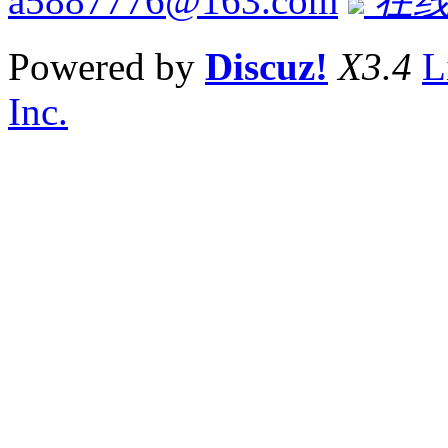
a5887776@163.com
在线
Powered by
Discuz!
X3.4
L
Inc.