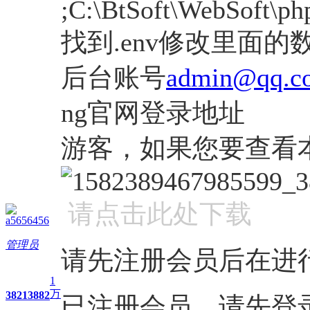
;C:\BtSoft\WebSoft\php
找到.env修改里面的
后台账号
admin@qq.c
ng官网登录地址
游客，如果您要查看
请点击此处下载
a5656456
管理员
请先注册会员后在进
1
万
3821
3882
已注册会员，请先登