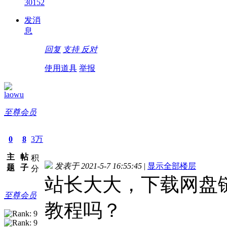
30152
发消
息
回复
支持
反对
使用道具
举报
laowu
至尊会员
0
8
3万
主
帖
积
发表于 2021-5-7 16:55:45
|
显示全部楼层
题
子
分
站长大大，下载网盘
至尊会员
教程吗？