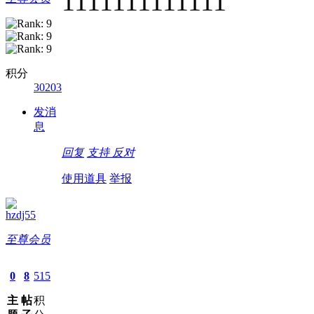
1111111111111
积分
30203
发消
息
回复
支持
反对
使用道具
举报
hzdj55
至尊会员
0
8
515
主
帖
积