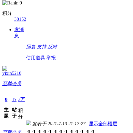
积分
30152
发消
息
回复
支持
反对
使用道具
举报
yixin5210
至尊会员
0
17
3万
主
帖
积
题
子
分
发表于 2021-7-13 21:17:27
|
显示全部楼层
至尊会员