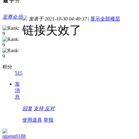
题
子
分
至尊会员
发表于 2021-10-30 04:40:37
|
显示全部楼层
链接失效了
积分
515
发
消
息
回复
支持
反对
使用道具
举报
qipeng9188