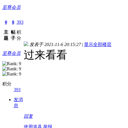
至尊会员
0
8
393
主
帖
积
题
子
分
发表于 2021-11-6 20:15:27
|
显示全部楼层
过来看看
至尊会员
积分
393
发消
息
回复
使用道具
举报