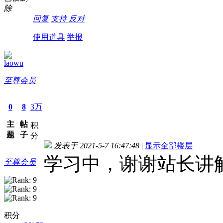
除
回复
支持
反对
使用道具
举报
laowu
至尊会员
0
8
3万
主
帖
积
题
子
分
发表于 2021-5-7 16:47:48
|
显示全部楼层
学习中，谢谢站长讲
至尊会员
积分