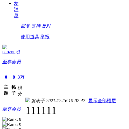
发
消
息
回复
支持
反对
使用道具
举报
paozong3
至尊会员
0
8
3万
主
帖
积
题
子
分
发表于 2021-12-16 10:02:47
|
显示全部楼层
111111
至尊会员