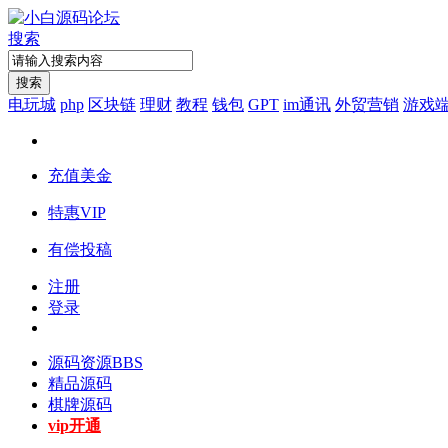
搜索
搜索
电玩城
php
区块链
理财
教程
钱包
GPT
im通讯
外贸营销
游戏
充值美金
特惠VIP
有偿投稿
注册
登录
源码资源
BBS
精品源码
棋牌源码
vip开通