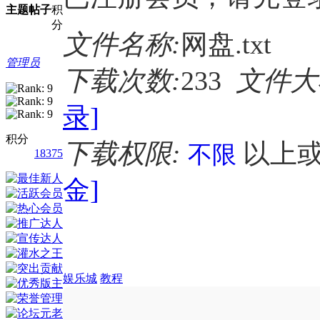
主题
帖子
积
分
文件名称:
网盘.txt
管理员
下载次数:
233
文件大
录]
积分
下载权限:
以上
不限
18375
金]
娱乐城
教程