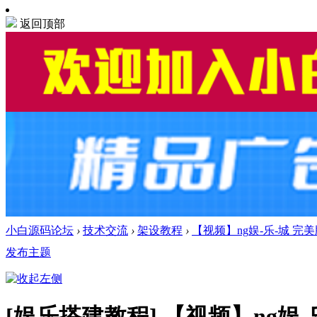
返回顶部
小白源码论坛
›
技术交流
›
架设教程
›
【视频】ng娱-乐-城 完
发布主题
[娱乐搭建教程]
【视频】ng娱-