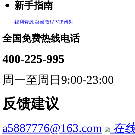
新手指南
福利资源
架设教程
VIP购买
全国免费热线电话
400-225-995
周一至周日9:00-23:00
反馈建议
a5887776@163.com
在线