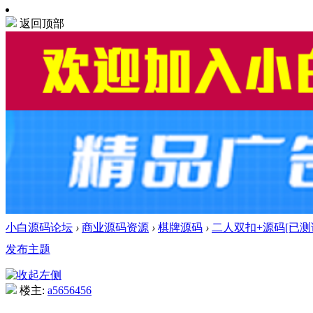
返回顶部
小白源码论坛
›
商业源码资源
›
棋牌源码
›
二人双扣+源码[已测
发布主题
楼主:
a5656456