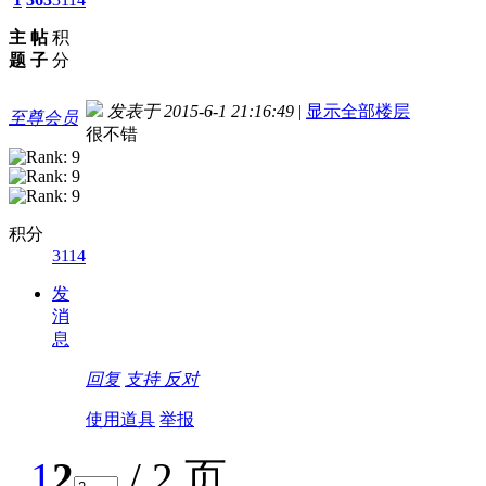
主
帖
积
题
子
分
发表于 2015-6-1 21:16:49
|
显示全部楼层
至尊会员
很不错
积分
3114
发
消
息
回复
支持
反对
使用道具
举报
1
2
/ 2 页