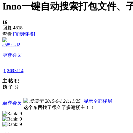
Inno一键自动搜索打包文件、
16
回复
4818
查看
[复制链接]
a589asd2
至尊会员
1
363
3114
主
帖
积
题
子
分
发表于 2015-6-1 21:11:25
|
显示全部楼层
至尊会员
这个东西找了很久了多谢楼主！！