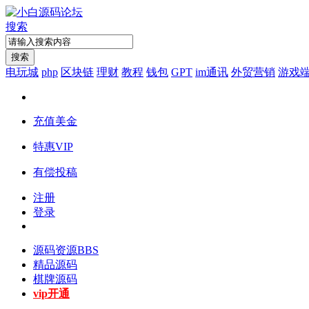
搜索
搜索
电玩城
php
区块链
理财
教程
钱包
GPT
im通讯
外贸营销
游戏
充值美金
特惠VIP
有偿投稿
注册
登录
源码资源
BBS
精品源码
棋牌源码
vip开通