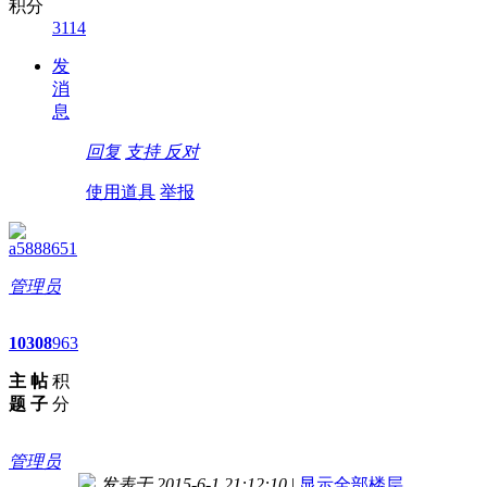
积分
3114
发
消
息
回复
支持
反对
使用道具
举报
a5888651
管理员
10
308
963
主
帖
积
题
子
分
管理员
发表于 2015-6-1 21:12:10
|
显示全部楼层