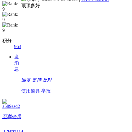
顶顶多好
积分
963
发
消
息
回复
支持
反对
使用道具
举报
a589asd2
至尊会员
1
363
3114