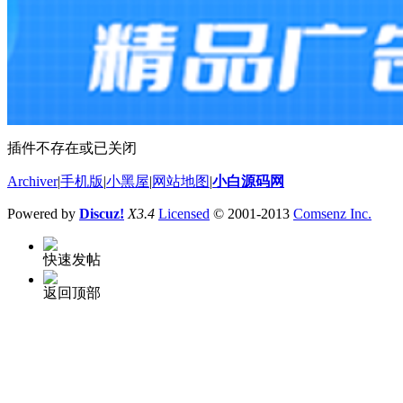
插件不存在或已关闭
Archiver
|
手机版
|
小黑屋
|
网站地图
|
小白源码网
Powered by
Discuz!
X3.4
Licensed
© 2001-2013
Comsenz Inc.
快速发帖
返回顶部