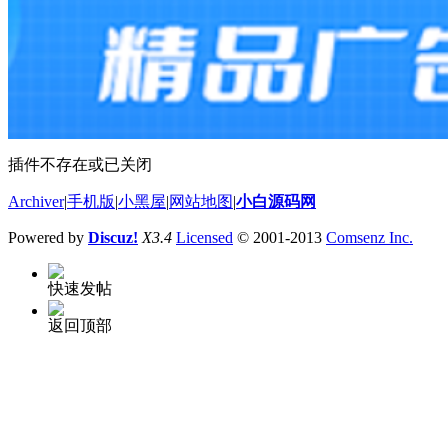
插件不存在或已关闭
Archiver
|
手机版
|
小黑屋
|
网站地图
|
小白源码网
Powered by
Discuz!
X3.4
Licensed
© 2001-2013
Comsenz Inc.
快速发帖
返回顶部