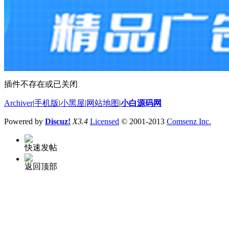
插件不存在或已关闭
Archiver
|
手机版
|
小黑屋
|
网站地图
|
小白源码网
Powered by
Discuz!
X3.4
Licensed
© 2001-2013
Comsenz Inc.
快速发帖
返回顶部