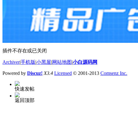
插件不存在或已关闭
Archiver
|
手机版
|
小黑屋
|
网站地图
|
小白源码网
Powered by
Discuz!
X3.4
Licensed
© 2001-2013
Comsenz Inc.
快速发帖
返回顶部