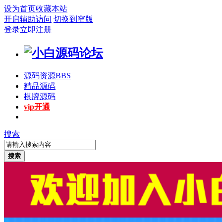
设为首页
收藏本站
开启辅助访问
切换到窄版
登录
立即注册
源码资源
BBS
精品源码
棋牌源码
vip开通
搜索
搜索