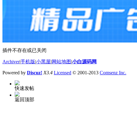
插件不存在或已关闭
Archiver
|
手机版
|
小黑屋
|
网站地图
|
小白源码网
Powered by
Discuz!
X3.4
Licensed
© 2001-2013
Comsenz Inc.
快速发帖
返回顶部