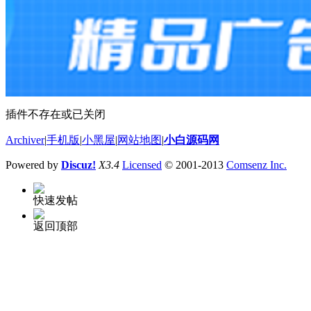
插件不存在或已关闭
Archiver
|
手机版
|
小黑屋
|
网站地图
|
小白源码网
Powered by
Discuz!
X3.4
Licensed
© 2001-2013
Comsenz Inc.
快速发帖
返回顶部