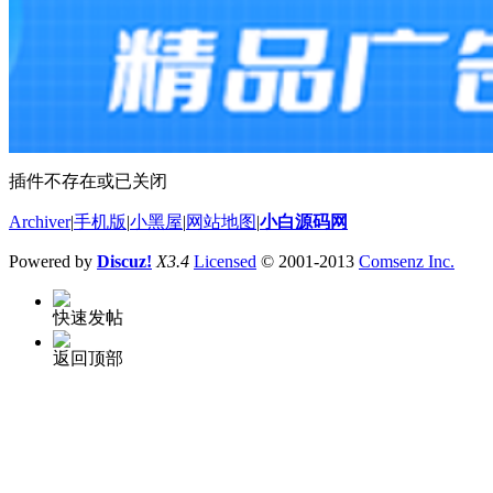
插件不存在或已关闭
Archiver
|
手机版
|
小黑屋
|
网站地图
|
小白源码网
Powered by
Discuz!
X3.4
Licensed
© 2001-2013
Comsenz Inc.
快速发帖
返回顶部