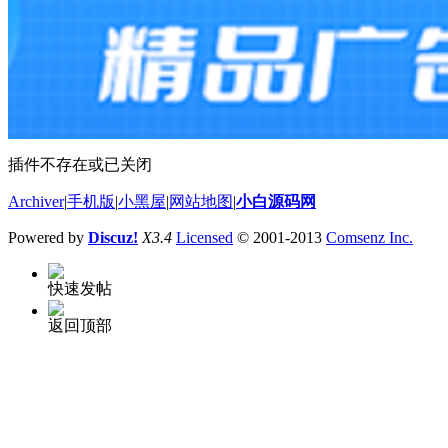
插件不存在或已关闭
Archiver
|
手机版
|
小黑屋
|
网站地图
|
小白源码网
Powered by
Discuz!
X3.4
Licensed
© 2001-2013
Comsenz Inc.
快速发帖
返回顶部