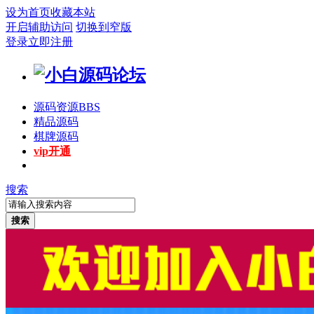
设为首页
收藏本站
开启辅助访问
切换到窄版
登录
立即注册
源码资源
BBS
精品源码
棋牌源码
vip开通
搜索
搜索