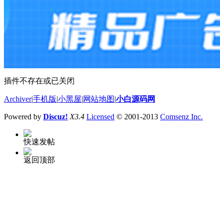
插件不存在或已关闭
Archiver
|
手机版
|
小黑屋
|
网站地图
|
小白源码网
Powered by
Discuz!
X3.4
Licensed
© 2001-2013
Comsenz Inc.
快速发帖
返回顶部