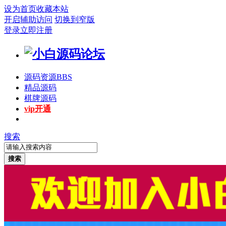
设为首页
收藏本站
开启辅助访问
切换到窄版
登录
立即注册
源码资源
BBS
精品源码
棋牌源码
vip开通
搜索
搜索