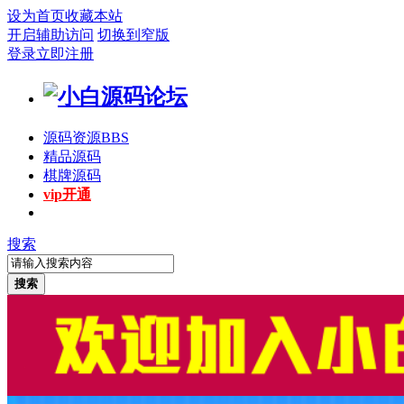
设为首页
收藏本站
开启辅助访问
切换到窄版
登录
立即注册
源码资源
BBS
精品源码
棋牌源码
vip开通
搜索
搜索