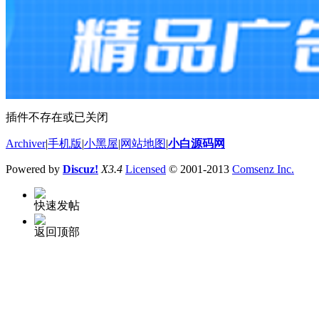
插件不存在或已关闭
Archiver
|
手机版
|
小黑屋
|
网站地图
|
小白源码网
Powered by
Discuz!
X3.4
Licensed
© 2001-2013
Comsenz Inc.
快速发帖
返回顶部