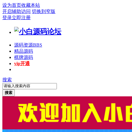
设为首页
收藏本站
开启辅助访问
切换到窄版
登录
立即注册
源码资源
BBS
精品源码
棋牌源码
vip开通
搜索
搜索