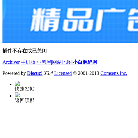
插件不存在或已关闭
Archiver
|
手机版
|
小黑屋
|
网站地图
|
小白源码网
Powered by
Discuz!
X3.4
Licensed
© 2001-2013
Comsenz Inc.
快速发帖
返回顶部