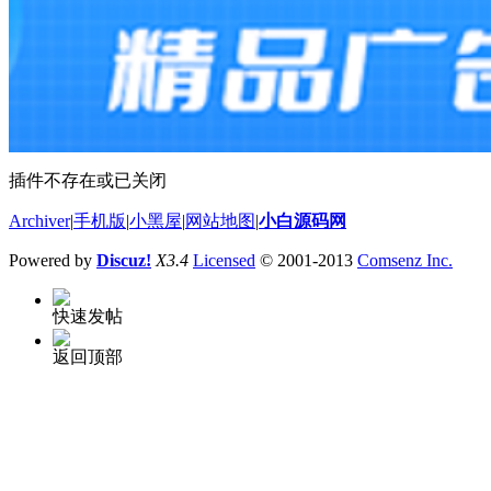
插件不存在或已关闭
Archiver
|
手机版
|
小黑屋
|
网站地图
|
小白源码网
Powered by
Discuz!
X3.4
Licensed
© 2001-2013
Comsenz Inc.
快速发帖
返回顶部