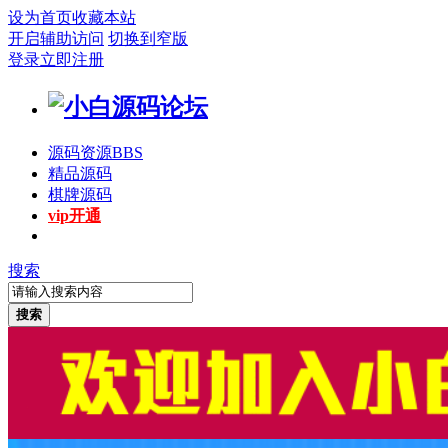
设为首页
收藏本站
开启辅助访问
切换到窄版
登录
立即注册
源码资源
BBS
精品源码
棋牌源码
vip开通
搜索
搜索