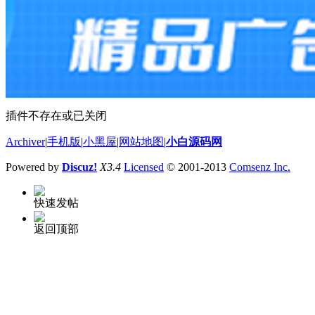
插件不存在或已关闭
Archiver
|
手机版
|
小黑屋
|
网站地图
|
小白源码网
Powered by
Discuz!
X3.4
Licensed
© 2001-2013
Comsenz Inc.
快速发帖
返回顶部