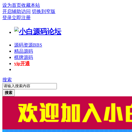
设为首页
收藏本站
开启辅助访问
切换到窄版
登录
立即注册
源码资源
BBS
精品源码
棋牌源码
vip开通
搜索
搜索