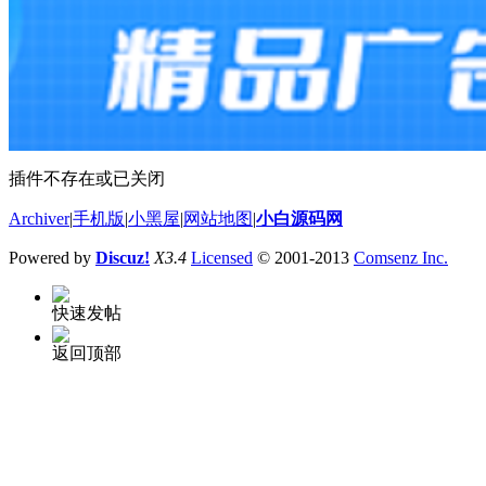
插件不存在或已关闭
Archiver
|
手机版
|
小黑屋
|
网站地图
|
小白源码网
Powered by
Discuz!
X3.4
Licensed
© 2001-2013
Comsenz Inc.
快速发帖
返回顶部