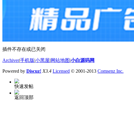
插件不存在或已关闭
Archiver
|
手机版
|
小黑屋
|
网站地图
|
小白源码网
Powered by
Discuz!
X3.4
Licensed
© 2001-2013
Comsenz Inc.
快速发帖
返回顶部