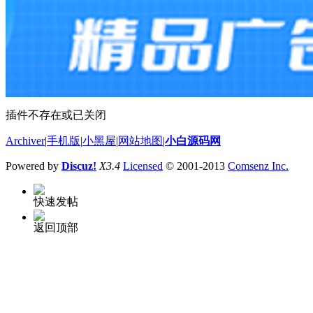
插件不存在或已关闭
Archiver
|
手机版
|
小黑屋
|
网站地图
|
小白源码网
Powered by
Discuz!
X3.4
Licensed
© 2001-2013
Comsenz Inc.
快速发帖
返回顶部