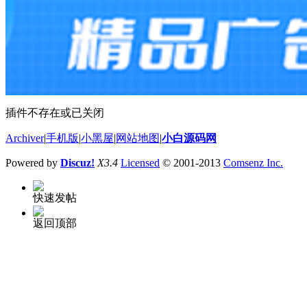
插件不存在或已关闭
Archiver
|
手机版
|
小黑屋
|
网站地图
|
小白源码网
Powered by
Discuz!
X3.4
Licensed
© 2001-2013
Comsenz Inc.
快速发帖
返回顶部