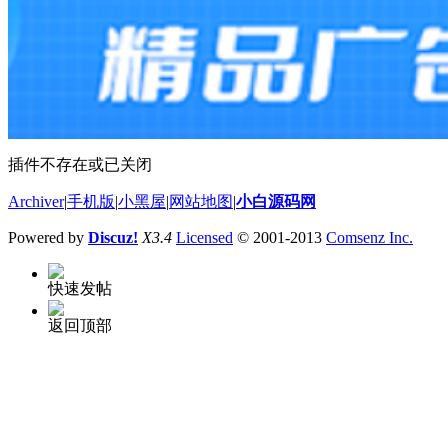
插件不存在或已关闭
Archiver
|
手机版
|
小黑屋
|
网站地图
|
小白源码网
Powered by
Discuz!
X3.4
Licensed
© 2001-2013
Comsenz Inc.
快速发帖
返回顶部