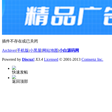
插件不存在或已关闭
Archiver
|
手机版
|
小黑屋
|
网站地图
|
小白源码网
Powered by
Discuz!
X3.4
Licensed
© 2001-2013
Comsenz Inc.
快速发帖
返回顶部