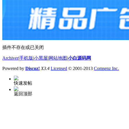
插件不存在或已关闭
Archiver
|
手机版
|
小黑屋
|
网站地图
|
小白源码网
Powered by
Discuz!
X3.4
Licensed
© 2001-2013
Comsenz Inc.
快速发帖
返回顶部