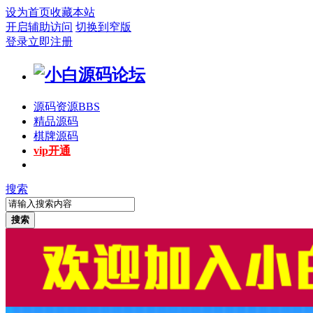
设为首页
收藏本站
开启辅助访问
切换到窄版
登录
立即注册
源码资源
BBS
精品源码
棋牌源码
vip开通
搜索
搜索