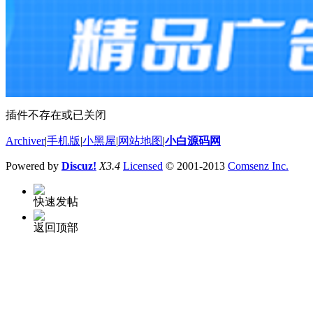
插件不存在或已关闭
Archiver
|
手机版
|
小黑屋
|
网站地图
|
小白源码网
Powered by
Discuz!
X3.4
Licensed
© 2001-2013
Comsenz Inc.
快速发帖
返回顶部