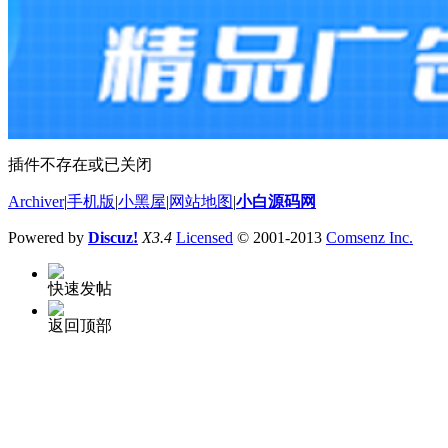
插件不存在或已关闭
Archiver
|
手机版
|
小黑屋
|
网站地图
|
小白源码网
Powered by
Discuz!
X3.4
Licensed
© 2001-2013
Comsenz Inc.
快速发帖
返回顶部