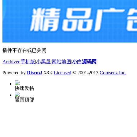
插件不存在或已关闭
Archiver
|
手机版
|
小黑屋
|
网站地图
|
小白源码网
Powered by
Discuz!
X3.4
Licensed
© 2001-2013
Comsenz Inc.
快速发帖
返回顶部