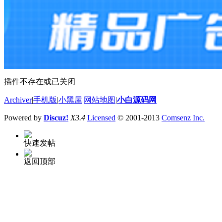
插件不存在或已关闭
Archiver
|
手机版
|
小黑屋
|
网站地图
|
小白源码网
Powered by
Discuz!
X3.4
Licensed
© 2001-2013
Comsenz Inc.
快速发帖
返回顶部