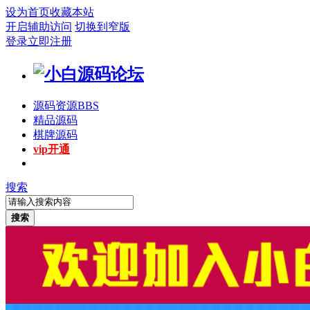
设为首页
收藏本站
开启辅助访问
切换到窄版
登录
立即注册
源码资源
BBS
精品源码
棋牌源码
vip开通
搜索
搜索