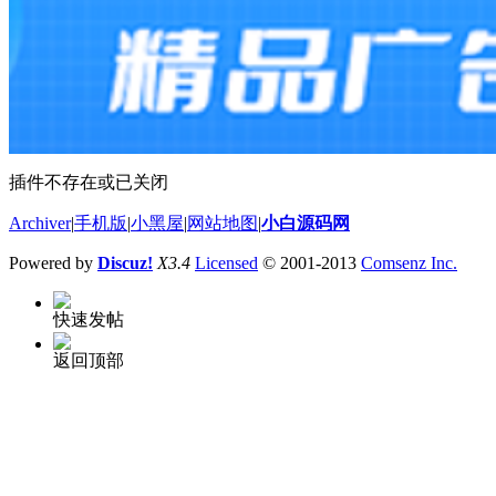
插件不存在或已关闭
Archiver
|
手机版
|
小黑屋
|
网站地图
|
小白源码网
Powered by
Discuz!
X3.4
Licensed
© 2001-2013
Comsenz Inc.
快速发帖
返回顶部