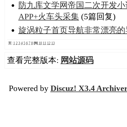
防九库文学网帝国二次开发小说
APP+火车头采集
(5篇回复)
旋涡粒子首页导航非常漂亮的
页:
1
2
3
4
5
6
7
8
[9]
10
11
12
13
查看完整版本:
网站源码
Powered by
Discuz! X3.4 Archive