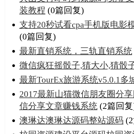
装教程
(0篇回复)
支持20秒试看cpa手机版电影
(0篇回复)
最新直销系统，三轨直销系统
微信疯狂摇骰子,猜大小,猜骰
最新TourEx旅游系统v5.0.
2017最新山猫微信朋友圈分享
信分享文章赚钱系统
(2篇回复
澳琳达澳琳达源码整站源码
(