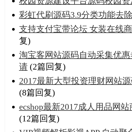
校园资源建设平台源码校园资
彩虹代刷源码3.9分类功能去
支持支付宝带论坛 女装在线商城
复)
淘宝客网站源码自动采集优惠劵
请
(2篇回复)
2017最新大型投资理财网站
(8篇回复)
ecshop最新2017成人用
(12篇回复)