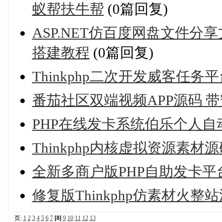
蚁帮扶牛帮
(0篇回复)
ASP.NET仿百度网盘文件分
搭建教程
(0篇回复)
Thinkphp二次开发威客任
番茄社区双端视频APP源码 
PHP在线发卡系统伯乐个人自动
Thinkphp内核虚拟资源素
全新多商户版PHP自助发卡平
修复版Thinkphp仿素材火
页:
1
2
3
4
5
6
7
[8]
9
10
11
12
13