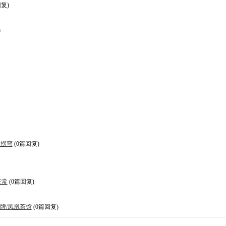
复)
)
红拐弯
(0篇回复)
正常
(0篇回复)
牌/凤凰茶馆
(0篇回复)