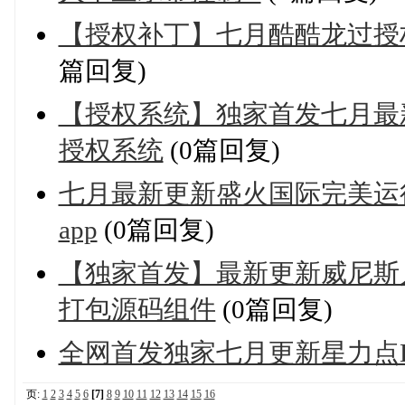
【授权补丁】七月酷酷龙过授
篇回复)
【授权系统】独家首发七月最新
授权系统
(0篇回复)
七月最新更新盛火国际完美运行
app
(0篇回复)
【独家首发】最新更新威尼斯人
打包源码组件
(0篇回复)
全网首发独家七月更新星力点
页:
1
2
3
4
5
6
[7]
8
9
10
11
12
13
14
15
16