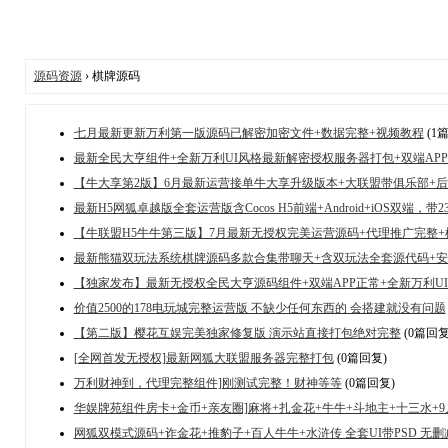
源码资源
› 棋牌源码
七月最新更新万利第一版源码已解密加密文件+数据完整+视频教程
(1
最新全民大亨组件+全新万利UI风格最新解密授权服务器打包+双端APP正
【牛大享第2版】6月最新运营接单牛大享升级版本+大联盟带俱乐部+
最新H5网狐卓越版全套运营版含Cocos H5前端+Android+iOS双端，带
【牛联盟H5牛牛第三版】7月最新无授权完美运营源码+代理推广完整+
最新熊猫双玩法系统棋牌源码多款合集带聊天+含双玩法全套源代码+
【独家发布】最新无授权全民大亨源码组件+双端APP正常+全新万利UI
价值2500的178电玩城完整运营版 不缺少任何东西的 会搭建就没有问题
【第二版】樱花互娱完美独家修复版 演示站直接打包绝对完整
(0篇回复
[全网首发无授权]最新网狐大联盟服务器完整打包
(0篇回复)
万利财神到，代理完整组件]刚测试完整！财神等等
(0篇回复)
华娱牌苑组件房卡+金币+亲友圈]麻将+扎金花+牛牛+斗地主+十三水+9人
网狐双模式源码+诈金花+推豹子+百人牛牛+水浒传 全套UI带PSD 无删