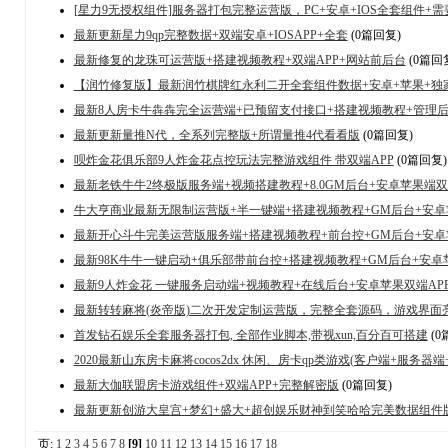
[星力9无授权组件]服务器打包完整运营版，PC+安卓+IOS全套组件+需要l
最新更新星力9qp完整数据+双端安卓+IOSAPP+全套
(0篇回复)
最新修复的龙珠可运营版+搭建视频教程+双端APP+网站前后台
(0篇回
【润竹修复版】最新润竹棋牌红永利二开全套组件数据+安卓+苹果+独
最新8人房卡牛犇犇完全运营端+已预留支付接口+搭建视频教程+管理
最新更新量推N代，全系列完整版+所谓量推4代看看版
(0篇回复)
呗炸金花俱乐部9人炸金花点控玩法完整游戏组件 带双端APP
(0篇回复)
最新老铁牛牛2终极版服务端+视频搭建教程+8.0GM后台+安卓苹果端
牛大亨商业最新无限制运营版+半一键端+搭建视频教程+GM后台+安卓
最新开心斗牛完美运营版服务端+搭建视频教程+前台控+GM后台+安卓
最新98K牛牛一键启动+俱乐部带前台控+搭建视频教程+GM后台+安卓
最新9人炸金花 一键服务启动端+视频教程+在线后台+安卓苹果双端AP
最新转转麻将(炎帝版)二次开发定制运营版，完整全套源码，游戏界面
首发钻石娱乐全套服务器打包, 全部作业脚本,带视xun,百分百可搭建
(0
2020最新山东房卡麻将cocos2dx 休闲、房卡qp类游戏(客户端+服务器
最新大伽联盟房卡游戏组件+双端APP+完整解密版
(0篇回复)
最新更新创游大皇宫+梦幻+盛大+超创娱乐财神到笑哈哈完美数据组件
页:
1
2
3
4
5
6
7
8
[9]
10
11
12
13
14
15
16
17
18