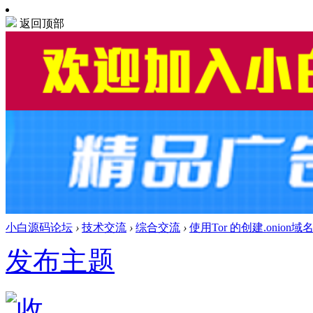
返回顶部
小白源码论坛
›
技术交流
›
综合交流
›
使用Tor 的创建.onio
发布主题