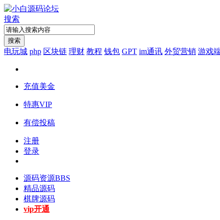
搜索
搜索
电玩城
php
区块链
理财
教程
钱包
GPT
im通讯
外贸营销
游戏
充值美金
特惠VIP
有偿投稿
注册
登录
源码资源
BBS
精品源码
棋牌源码
vip开通