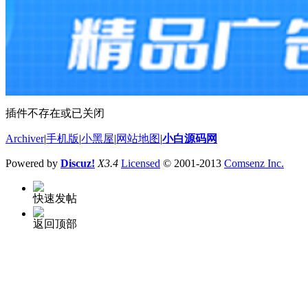
插件不存在或已关闭
Archiver
|
手机版
|
小黑屋
|
网站地图
|
小白源码网
Powered by
Discuz!
X3.4
Licensed
© 2001-2013
Comsenz Inc.
快速发帖
返回顶部